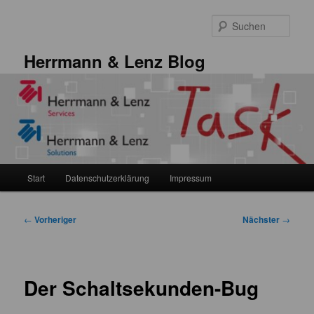
Zum
primären
Such
Inhalt
springen
Herrmann & Lenz Blog
Hauptmenü
Start
Datenschutzerklärung
Impressum
Beitragsnavigation
←
Vorheriger
Nächster
→
Der Schaltsekunden-Bug