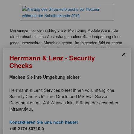
Bei einigen Kunden schlug unser Monitoring Module Alarm, da
die durchschnittliche Auslastung zu einer Standardprüfung einer
jeden überwachten Maschine gehört. Im folgenden Bild ist schön
zu sehen, wie ein VMware Server auf die maximale CPU-Last
×
springt.
Herrmann & Lenz - Security
Checks
Machen Sie Ihre Umgebung sicher!
Den Betroffenen hilft in der Regel den Befehl
date -s ´date´
als
Herrmann & Lenz Services bietet Ihnen vollumfängliche
root auf der Konsole auszuführen oder die Maschine neu zu
Security Checks für Ihre Oracle und MS SQL Server
starten.
Datenbanken an. Auf Wunsch inkl. Prüfung der gesamten
Infrastruktur.
Dieser Eintrag wurde von
Sebastian Janzen
unter
Allgemein
,
Monitoring
veröffentlicht und mit
Linux
verschlagwortet. Setze ein
Lesezeichen für den
Permalink
.
Kontaktieren Sie uns noch heute!
+49 2174 30710 0