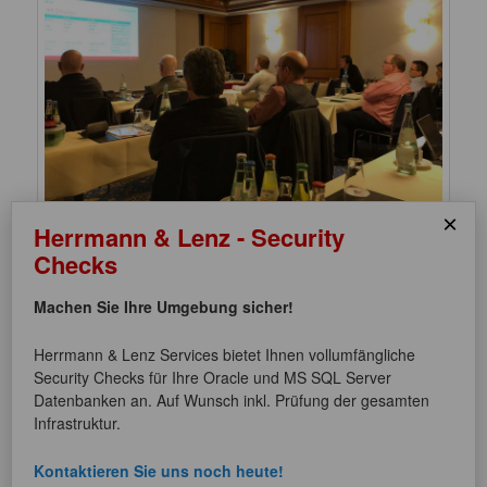
×
Herrmann & Lenz - Security
Checks
Die Veranstaltung war wieder ein voller Erfolg, mit zahlreichen
neuen Kontakten und interessanten Gesprächen.
Machen Sie Ihre Umgebung sicher!
Die Folien zu den Vorträgen finden Sie als PDF-Download auf
Herrmann & Lenz Services bietet Ihnen vollumfängliche
unserer
Homepage
.
Security Checks für Ihre Oracle und MS SQL Server
Datenbanken an. Auf Wunsch inkl. Prüfung der gesamten
Ihr Herrmann & Lenz Team
Infrastruktur.
Dieser Eintrag wurde von
Philipp Gegenfurtner
unter
Allgemein
veröffentlicht. Setze ein Lesezeichen für den
Permalink
.
Kontaktieren Sie uns noch heute!