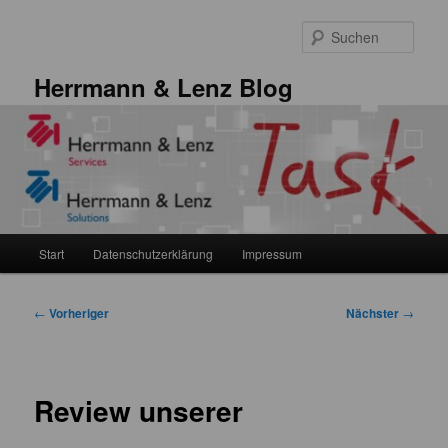
Zum
primären
Such
Inhalt
springen
Herrmann & Lenz Blog
Hauptmenü
Start
Datenschutzerklärung
Impressum
Beitragsnavigation
←
Vorheriger
Nächster
→
Review unserer