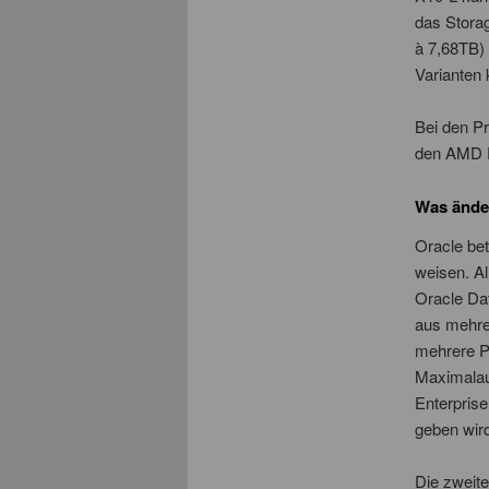
das Stora
à 7,68TB)
Varianten 
Bei den Pr
den AMD Ep
Was änder
Oracle bet
weisen. Al
Oracle Dat
aus mehrer
mehrere P
Maximalaus
Enterprise
geben wir
Die zweit