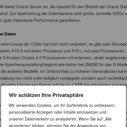
A bietet Oracle Server an, die speziell für den Betrieb der Oracle Da
sind. Zur Speicherung der Datenbanken sind große, schnelle SSDs ve
em gute Datenbank-Performance garantieren.
he Daten
eine Lineup der ODAs hat sich nicht verändert, es gibt zwei Standal
rianten X10-S mit einem Prozessor und X10-L mit zwei Prozessoren, 
s 2-Knoten-Cluster à 2 Prozessoren mit externem, direkt angebunde
ie Speicherausstattung beginnt wie bisher bei 256GB für das S-Model
 die anderen Modelle. Im Unterschied zu früheren Generationen kan
tattung nun nicht mehr lediglich verdoppeln sondern auch verdreifach
 Modelle können pro Server mit bis zu 1,5TB Hauptspeicher ausgesta
Wir schätzen Ihre Privatsphäre
Wir verwenden Cookies, um Ihr Surferlebnis zu verbessern,
er haben zwei M.2 NVMs SSDs à 240GB für Betriebssystem, Grid
personalisierte Anzeigen oder Inhalte einzusetzen und
ture und die Appliance Software. Für die Speicherung von Daten steh
unseren Datenverkehr zu analysieren. Wenn Sie auf „Alle
e Servern zwei NVMe SSDs à 6,8TB zur Verfügung, beim größeren 
akzeptieren" klicken, stimmen Sie der Anwendung von
 dies erweitert werden auf bis zu 8 NVMe SSDs. Bei der X10-HA gib