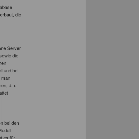
tabase
rbaut, die
one Server
sowie die
nen
l und bei
n man
en, d.h.
ttet
en bei den
Modell
t es für