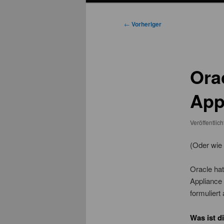
Beitragsnavigation
←
Vorheriger
Ora
App
Veröffentlic
(Oder wie
Oracle ha
Appliance 
formuliert 
Was ist d