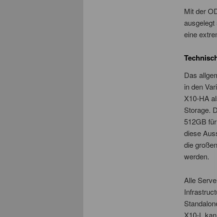
Mit der OD
ausgelegt 
eine extr
Technisc
Das allgem
in den Va
X10-HA al
Storage. D
512GB für
diese Auss
die großen
werden.
Alle Serv
Infrastruc
Standalon
X10-L kann