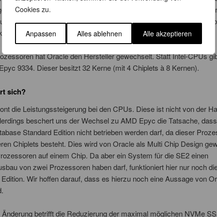
Cookies zu.
ge Shelf wiederum die Varianten High Performance (mit 6, 12, 18 od
 und High Capacity (mit 6 SSDs à 7,68TB und 18 HDDs à 22TB). In b
kann noch ein vollausgebautes zweites Shelf ergänzt werden.
Anpassen
Alles ablehnen
Alle akzeptieren
ozessoren hat Oracle den Hersteller gewechselt. Statt Intel-CPUs gi
yc 9334. Dieser besitzt 32 Kerne (mit 4 Chiplets à 8 Kernen).
t sich?
ont die Leistungssteigerung bei den CPUs. Diese ist nicht von der H
lerdings beschert uns der Wechsel zu AMD Epyc die Tatsache, dass h
abase Standard Edition nicht betrieben werden darf, da dieser Proze
en Chiplets besteht. Dies wird von Oracle als Multi Chip Design gewe
rozessoren auf einem Chip. Da aber ein System für die SE2 einen
bau von zwei Prozessoren haben darf, funktioniert hier nur noch di
 Edition. Wir hoffen darauf, dass es hierzu noch eine Aussage von O
d.
e Änderung betrifft die Reduzierung der maximal möglichen NVMe S