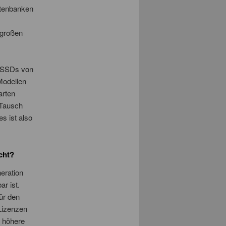
atenbanken
 großen
e SSDs von
Modellen
arten
 Tausch
s ist also
cht?
eration
r ist.
ür den
Lizenzen
h höhere