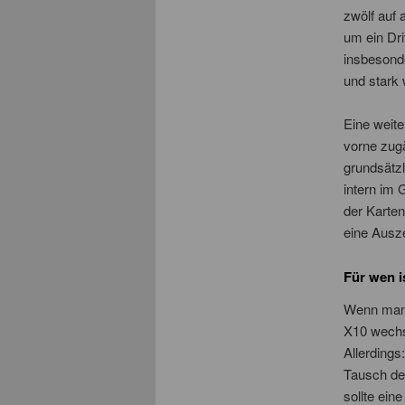
zwölf auf 
um ein Dri
insbesond
und stark
Eine weite
vorne zug
grundsätz
intern im 
der Karte
eine Auszei
Für wen i
Wenn man i
X10 wechs
Allerding
Tausch der
sollte ein