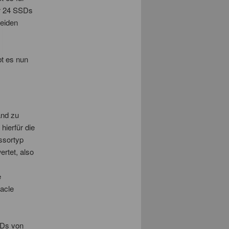
er 24 SSDs
eiden
bt es nun
and zu
ierfür die
ssortyp
rtet, also
e
racle
SDs von