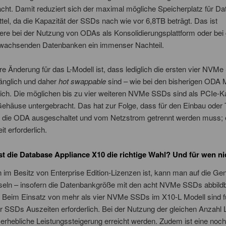
acht. Damit reduziert sich der maximal mögliche Speicherplatz für D
ttel, da die Kapazität der SSDs nach wie vor 6,8TB beträgt. Das ist
ere bei der Nutzung von ODAs als Konsolidierungsplattform oder bei
 wachsenden Datenbanken ein immenser Nachteil.
re Änderung für das L-Modell ist, dass lediglich die ersten vier NVM
änglich und daher
hot swappable
sind – wie bei den bisherigen ODA 
lich. Die möglichen bis zu vier weiteren NVMe SSDs sind als PCIe-K
Gehäuse untergebracht. Das hat zur Folge, dass für den Einbau oder
n die ODA ausgeschaltet und vom Netzstrom getrennt werden muss; e
t erforderlich.
st die Database Appliance X10 die richtige Wahl? Und für wen ni
m Besitz von Enterprise Edition-Lizenzen ist, kann man auf die Gen
eln – insofern die Datenbankgröße mit den acht NVMe SSDs abbildba
s: Beim Einsatz von mehr als vier NVMe SSDs im X10-L Modell sind f
 SSDs Auszeiten erforderlich. Bei der Nutzung der gleichen Anzahl 
e erhebliche Leistungssteigerung erreicht werden. Zudem ist eine noc