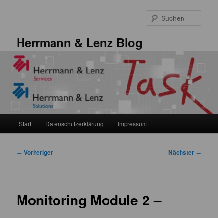
Zum
primären
Such
Inhalt
springen
Herrmann & Lenz Blog
Hauptmenü
Start
Datenschutzerklärung
Impressum
Beitragsnavigation
←
Vorheriger
Nächster
→
Monitoring Module 2 –