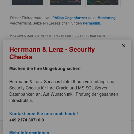
Dieser Eintrag wurde von
Philipp Gegenfurtner
unter
Monitoring
veröffentlicht. Setze ein Lesezeichen für den
Permalink
.
2 KOMMENTARE ZU „
MONITORING MODULE 2 – PERSONALISIERTE
DASHBOARDS
“
×
Herrmann & Lenz - Security
Checks
Pingback:
Dark-Theme für das Monitoring Module 2 -
Herrmann & Lenz BlogHerrmann & Lenz Blog
Machen Sie Ihre Umgebung sicher!
Pingback:
SQL-Server-Konferenz 2018: Das Monitoring
Herrmann & Lenz Services bietet Ihnen vollumfängliche
Module überzeugt! - Herrmann & Lenz BlogHerrmann &
Security Checks für Ihre Oracle und MS SQL Server
Lenz Blog
Datenbanken an. Auf Wunsch inkl. Prüfung der gesamten
Infrastruktur.
Die Kommentare sind geschlossen.
Kontaktieren Sie uns noch heute!
+49 2174 30710 0
Mehr Informationen
Datenschutzerklärung
Stolz präsentiert von WordPress