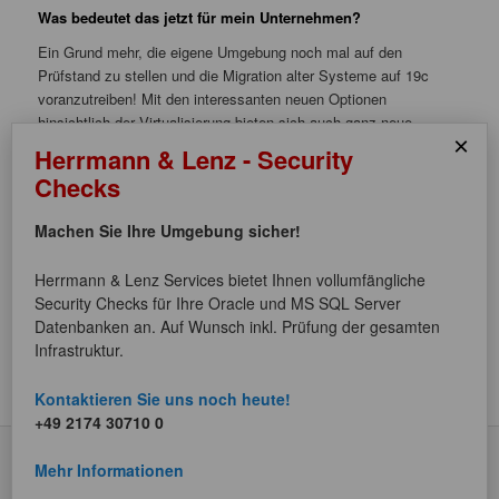
Was bedeutet das jetzt für mein Unternehmen?
Ein Grund mehr, die eigene Umgebung noch mal auf den
Prüfstand zu stellen und die Migration alter Systeme auf 19c
voranzutreiben! Mit den interessanten neuen Optionen
hinsichtlich der Virtualisierung bieten sich auch ganz neue
×
Möglichkeiten eines „Rundum-Sorglos“-Pakets mit Datenbank,
Herrmann & Lenz - Security
Application-Server, Gateways und vielem mehr in einem System.
Checks
Eine Fülle von Kombinationen ist möglich – KVM und Bare
Metal, Datenbanken und Application Server, SE2 und EE, …
Machen Sie Ihre Umgebung sicher!
Wir unterstützen Sie gerne bei Ihren Migrations- und Upgrade-
Herrmann & Lenz Services bietet Ihnen vollumfängliche
Projekten!
Security Checks für Ihre Oracle und MS SQL Server
Datenbanken an. Auf Wunsch inkl. Prüfung der gesamten
Dieser Eintrag wurde von
Susanne Jahr
unter
Allgemein
,
Infrastruktur.
Datenbanken
,
Systeme
veröffentlicht und mit
KVM
,
ODA
,
Oracle
19c
,
Upgrade 19c
,
Virtualisierung
verschlagwortet. Setze ein
Lesezeichen für den
Permalink
.
Kontaktieren Sie uns noch heute!
+49 2174 30710 0
Mehr Informationen
Datenschutzerklärung
Stolz präsentiert von WordPress