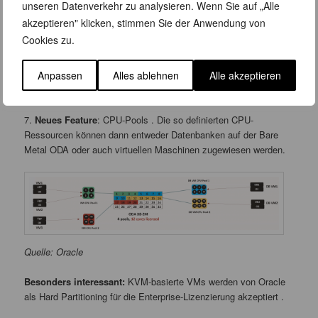
unseren Datenverkehr zu analysieren. Wenn Sie auf „Alle
akzeptieren" klicken, stimmen Sie der Anwendung von
Cookies zu.
Anpassen
Alles ablehnen
Alle akzeptieren
Quelle: Oracle
7.
Neues Feature
: CPU-Pools . Die so definierten CPU-
Ressourcen können dann entweder Datenbanken auf der Bare
Metal ODA oder auch virtuellen Maschinen zugewiesen werden.
Quelle: Oracle
Besonders interessant:
KVM-basierte VMs werden von Oracle
als Hard Partitioning für die Enterprise-Lizenzierung akzeptiert .