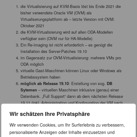
die Virtualisierung auf KVM-Basis löst bis Ende 2021 die
bisher verwendete Oracle VM (OVM) als
Virtualiserungsplattform ab – letzte Version mit OVM:
Oktober 2021
die KVM-Virtualisierung wird auf allen ODA-Modellen
verfügbar sein (OVM nur für HA-Modelle)
Ein Re-Imaging ist nicht erforderlich – es genügt die
Installation des Server-Patches 19.10
im Gegensatz zur OVM-Virtualisierung: mehrere VMs pro
ODA möglich
virtuelle Gast-Maschinen können Linux oder Windows als
Betriebssystem haben
möglich ab Release 19.10
: Erstellung von sog.
DB
Sytemen
– virtuellen Maschinen inklusive (genau) einer
Datenbank. „Full Support“ dann ab dem nächsten Release
19.11 (inkl. Administration und Konfiguration der VM nach
der Erstellung)
Wir schätzen Ihre Privatsphäre
Wir verwenden Cookies, um Ihr Surferlebnis zu verbessern,
personalisierte Anzeigen oder Inhalte einzusetzen und