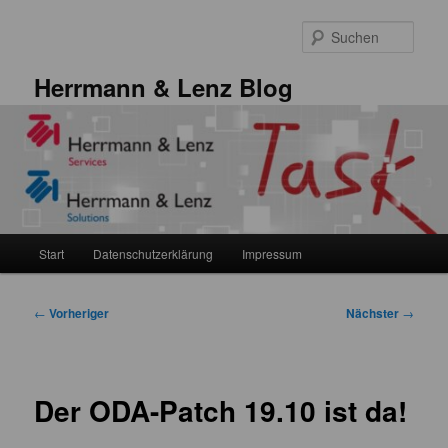
Zum
primären
Such
Inhalt
springen
Herrmann & Lenz Blog
Hauptmenü
Start
Datenschutzerklärung
Impressum
Beitragsnavigation
←
Vorheriger
Nächster
→
Der ODA-Patch 19.10 ist da!