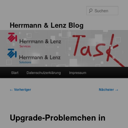
Zum
primären
Such
Inhalt
springen
Herrmann & Lenz Blog
Hauptmenü
Start
Datenschutzerklärung
Impressum
Beitragsnavigation
←
Vorheriger
Nächster
→
Upgrade-Problemchen in