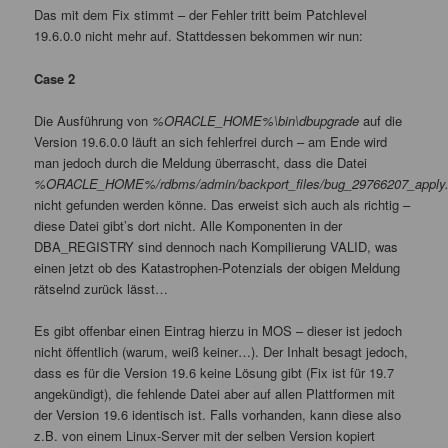
Das mit dem Fix stimmt – der Fehler tritt beim Patchlevel
19.6.0.0 nicht mehr auf. Stattdessen bekommen wir nun:
Case 2
Die Ausführung von
%ORACLE_HOME%\bin\dbupgrade
auf die
Version 19.6.0.0 läuft an sich fehlerfrei durch – am Ende wird
man jedoch durch die Meldung überrascht, dass die Datei
%ORACLE_HOME%/rdbms/admin/backport_files/bug_29766207_apply.
nicht gefunden werden könne. Das erweist sich auch als richtig –
diese Datei gibt’s dort nicht. Alle Komponenten in der
DBA_REGISTRY sind dennoch nach Kompilierung VALID, was
einen jetzt ob des Katastrophen-Potenzials der obigen Meldung
rätselnd zurück lässt…
Es gibt offenbar einen Eintrag hierzu in MOS – dieser ist jedoch
nicht öffentlich (warum, weiß keiner…). Der Inhalt besagt jedoch,
dass es für die Version 19.6 keine Lösung gibt (Fix ist für 19.7
angekündigt), die fehlende Datei aber auf allen Plattformen mit
der Version 19.6 identisch ist. Falls vorhanden, kann diese also
z.B. von einem Linux-Server mit der selben Version kopiert