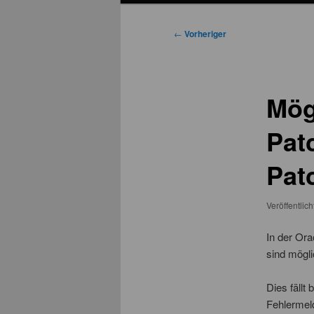
Beitragsnavigation
←
Vorheriger
Mög
Pat
Pat
Veröffentlic
In der Ora
sind mögli
Dies fällt
Fehlermel