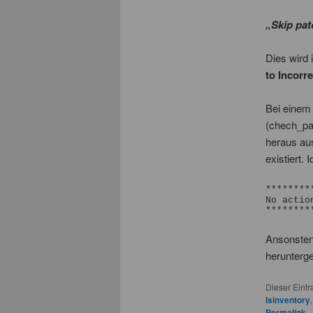
„Skip pat
Dies wir
to Incorr
Bei einem 
(chech_pa
heraus au
existiert. 
********
No actio
********
Ansonsten 
herunterge
Dieser Eint
lsinventory
Permalink
.