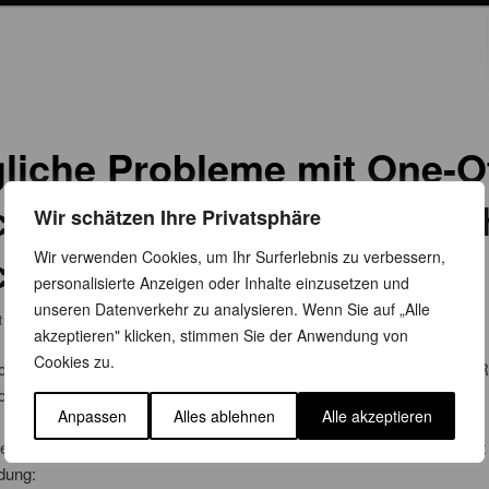
liche Probleme mit One-O
ches in 19c aufgrund falsc
Wir schätzen Ihre Privatsphäre
ch-Metadaten
Wir verwenden Cookies, um Ihr Surferlebnis zu verbessern,
personalisierte Anzeigen oder Inhalte einzusetzen und
unseren Datenverkehr zu analysieren. Wenn Sie auf „Alle
ht am
6. September 2019
von
Susanne Jahr
akzeptieren" klicken, stimmen Sie der Anwendung von
Cookies zu.
cle-Version 19 mit installierten DB-RUs 19.3, 19.4 oder dem DB-RUR
cherweise die Patch-Metadaten korrupt und / oder unvollständig.
Anpassen
Alles ablehnen
Alle akzeptieren
 beim Versuch auf, einen One-Off Patch zu installieren – hier erscheint
dung: