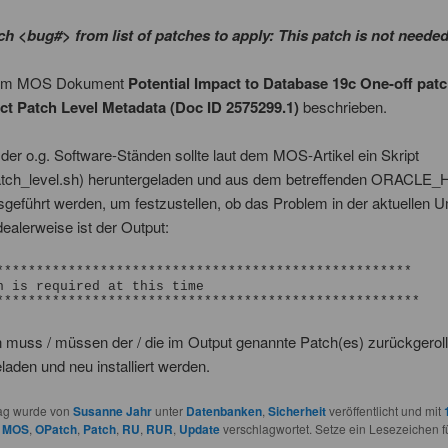
ch <bug#> from list of patches to apply: This patch is not needed
d im MOS Dokument
Potential Impact to Database 19c One-off pat
ect Patch Level Metadata (Doc ID 2575299.1)
beschrieben.
der o.g. Software-Ständen sollte laut dem MOS-Artikel ein Skript
tch_level.sh) heruntergeladen und aus dem betreffenden ORACL
sgeführt werden, um festzustellen, ob das Problem in der aktuellen
Idealerweise ist der Output:
****************************************************

n is required at this time

*****************************************************
muss / müssen der / die im Output genannte Patch(es) zurückgerollt
laden und neu installiert werden.
rag wurde von
Susanne Jahr
unter
Datenbanken
,
Sicherheit
veröffentlicht und mit
,
MOS
,
OPatch
,
Patch
,
RU
,
RUR
,
Update
verschlagwortet. Setze ein Lesezeichen f