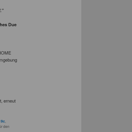
.”
ches Due
E_HOME
 Umgebung
, erneut
19c
,
ür den