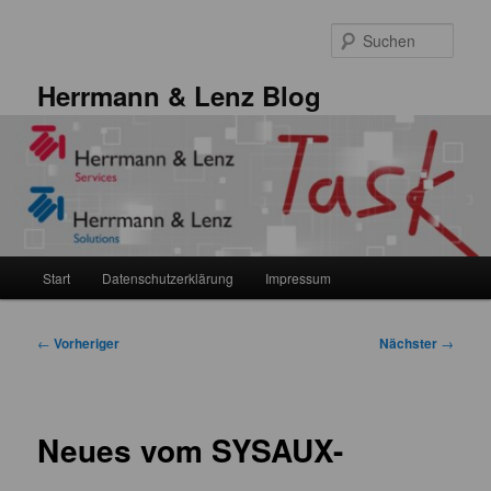
Zum
primären
Such
Inhalt
springen
Herrmann & Lenz Blog
Hauptmenü
Start
Datenschutzerklärung
Impressum
Beitragsnavigation
←
Vorheriger
Nächster
→
Neues vom SYSAUX-