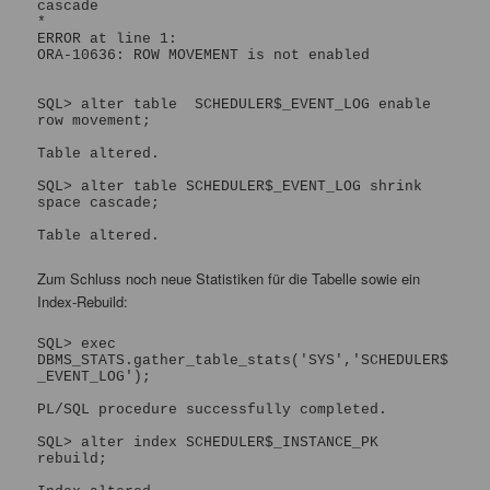
cascade

*

ERROR at line 1:

ORA-10636: ROW MOVEMENT is not enabled

SQL> alter table  SCHEDULER$_EVENT_LOG enable 
row movement;

Table altered.

SQL> alter table SCHEDULER$_EVENT_LOG shrink 
space cascade;

Table altered.
Zum Schluss noch neue Statistiken für die Tabelle sowie ein
Index-Rebuild:
SQL> exec 
DBMS_STATS.gather_table_stats('SYS','SCHEDULER$
_EVENT_LOG');

PL/SQL procedure successfully completed.

SQL> alter index SCHEDULER$_INSTANCE_PK 
rebuild;
