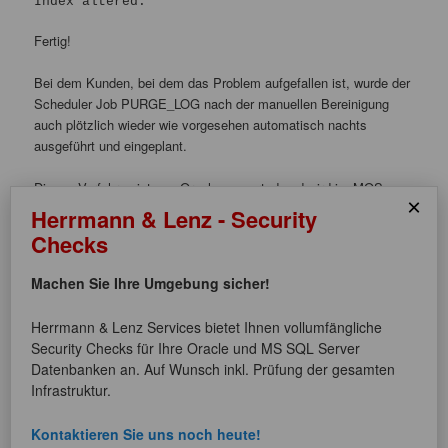
Index altered.
Fertig!
Bei dem Kunden, bei dem das Problem aufgefallen ist, wurde der
Scheduler Job PURGE_LOG nach der manuellen Bereinigung
auch plötzlich wieder wie vorgesehen automatisch nachts
ausgeführt und eingeplant.
Dieses Verfahren ist von Oracle supported und wird im MOS-
×
Artikel
Herrmann & Lenz - Security
Checks
How To Purge DBA_SCHEDULER_JOB_LOG and
DBA_SCHEDULER_WINDOW_LOG (Doc ID 443364.1)
Machen Sie Ihre Umgebung sicher!
beschrieben.
Herrmann & Lenz Services bietet Ihnen vollumfängliche
Security Checks für Ihre Oracle und MS SQL Server
Dieser Eintrag wurde von
Susanne Jahr
unter
Allgemein
,
Datenbanken an. Auf Wunsch inkl. Prüfung der gesamten
Datenbanken
,
Monitoring
,
Performance
,
PL/SQL
veröffentlicht und
Infrastruktur.
mit
dba_scheduler_job_log
,
dba_scheduler_jobs
,
Job Scheduler
,
Oracle
,
Purge
,
SYSAUX
verschlagwortet. Setze ein Lesezeichen für
den
Permalink
.
Kontaktieren Sie uns noch heute!