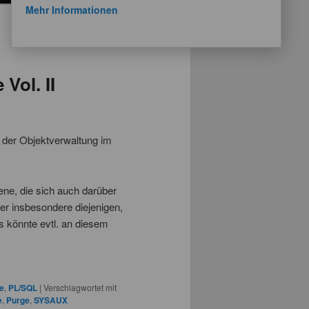
Mehr Informationen
Vol. II
n der Objektverwaltung im
ene, die sich auch darüber
r insbesondere diejenigen,
s könnte evtl. an diesem
e
,
PL/SQL
|
Verschlagwortet mit
e
,
Purge
,
SYSAUX