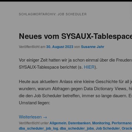
SCHLAGWORTARCHIV:
JOB SCHEDULER
Neues vom SYSAUX-Tablespace 
Veröffentlicht am
30. August 2023
von
Susanne Jahr
Vor einiger Zeit hatten wir ja schon einmal über die Freude
SYSAUX-Tablespace berichtet (s.
HIER
).
Heute aus aktuellem Anlass eine kleine Geschichte für all j
wundern, warum Abfragen gegen Data Dictionary Views, hie
die den Job Scheduler betreffen, immer so lange dauern. E
Umstand liegen:
Weiterlesen
→
Veröffentlicht unter
Allgemein
,
Datenbanken
,
Monitoring
,
Performanc
dba_scheduler_job_log
,
dba_scheduler_jobs
,
Job Scheduler
,
Oracl