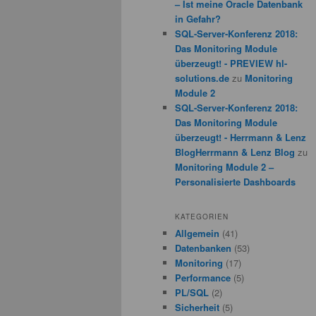
– Ist meine Oracle Datenbank
in Gefahr?
SQL-Server-Konferenz 2018:
Das Monitoring Module
überzeugt! - PREVIEW hl-
solutions.de
zu
Monitoring
Module 2
SQL-Server-Konferenz 2018:
Das Monitoring Module
überzeugt! - Herrmann & Lenz
BlogHerrmann & Lenz Blog
zu
Monitoring Module 2 –
Personalisierte Dashboards
KATEGORIEN
Allgemein
(41)
Datenbanken
(53)
Monitoring
(17)
Performance
(5)
PL/SQL
(2)
Sicherheit
(5)