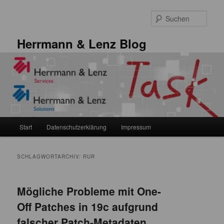
Zum
Zum
primären
sekundären
Such
Inhalt
Inhalt
springen
springen
Herrmann & Lenz Blog
Hauptmenü
Start
Datenschutzerklärung
Impressum
SCHLAGWORTARCHIV:
RUR
Mögliche Probleme mit One-
Off Patches in 19c aufgrund
falscher Patch-Metadaten