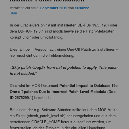
Veröffentlicht am
6. September 2019
von
Susanne
Jahr
In der Oracle-Version 19 mit installierten DB-RUs 19.3, 19.4 oder
dem DB-RUR 19.3.1 sind möglicherweise die Patch-Metadaten
korrupt und / oder unvollständig.
Dies fällt beim Versuch auf, einen One-Off Patch zu installieren –
hier erscheint dann die Fehlermeldung:
„Skip patch <bug#> from list of patches to apply: This patch
is not needed.”
Dies wird im MOS Dokument
Potential Impact to Database 19c
One-off patches Due to Incorrect Patch Level Metadata (Doc
ID 2575299.1)
beschrieben.
Bei einem der o.g. Software-Ständen sollte laut dem MOS-Artikel
ein Skript (chech_patch_level.sh) heruntergeladen und aus dem
betreffenden ORACLE_HOME heraus ausgeführt werden, um
festzustellen, ob das Problem in der aktuellen Umgebung