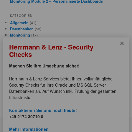
Monitoring Module 2 – Personalisierte Dashboards
KATEGORIEN
Allgemein
(41)
Datenbanken
(53)
Monitoring
(17)
Performance
(5)
×
Herrmann & Lenz - Security
PL/SQL
(2)
Checks
Sicherheit
(5)
Software-Entwicklung
(7)
Machen Sie Ihre Umgebung sicher!
Systeme
(5)
Herrmann & Lenz Services bietet Ihnen vollumfängliche
META
Security Checks für Ihre Oracle und MS SQL Server
Anmelden
Datenbanken an. Auf Wunsch inkl. Prüfung der gesamten
Eintrags-Feed
Infrastruktur.
Kommentar-Feed
WordPress.org
Kontaktieren Sie uns noch heute!
+49 2174 30710 0
Mehr Informationen
Datenschutzerklärung
Stolz präsentiert von WordPress