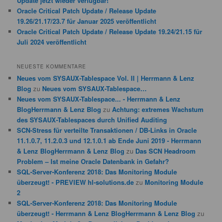
Update jetzt wieder verfügbar!
Oracle Critical Patch Update / Release Update
19.26/21.17/23.7 für Januar 2025 veröffentlicht
Oracle Critical Patch Update / Release Update 19.24/21.15 für
Juli 2024 veröffentlicht
NEUESTE KOMMENTARE
Neues vom SYSAUX-Tablespace Vol. II | Herrmann & Lenz
Blog
zu
Neues vom SYSAUX-Tablespace…
Neues vom SYSAUX-Tablespace... - Herrmann & Lenz
BlogHerrmann & Lenz Blog
zu
Achtung: extremes Wachstum
des SYSAUX-Tablespaces durch Unified Auditing
SCN-Stress für verteilte Transaktionen / DB-Links in Oracle
11.1.0.7, 11.2.0.3 und 12.1.0.1 ab Ende Juni 2019 - Herrmann
& Lenz BlogHerrmann & Lenz Blog
zu
Das SCN Headroom
Problem – Ist meine Oracle Datenbank in Gefahr?
SQL-Server-Konferenz 2018: Das Monitoring Module
überzeugt! - PREVIEW hl-solutions.de
zu
Monitoring Module
2
SQL-Server-Konferenz 2018: Das Monitoring Module
überzeugt! - Herrmann & Lenz BlogHerrmann & Lenz Blog
zu