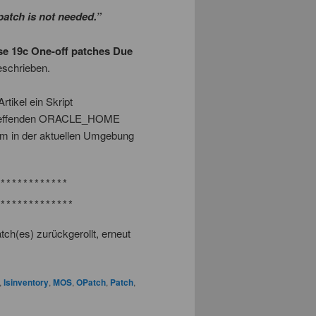
patch is not needed.”
se 19c One-off patches Due
schrieben.
tikel ein Skript
betreffenden ORACLE_HOME
em in der aktuellen Umgebung
************

*************
ch(es) zurückgerollt, erneut
,
lsinventory
,
MOS
,
OPatch
,
Patch
,