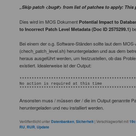
„Skip patch <bug#> from list of patches to apply: This 
Dies wird im MOS Dokument
Potential Impact to Databa
to Incorrect Patch Level Metadata (Doc ID 2575299.1)
be
Bei einem der o.g. Software-Ständen sollte laut dem MOS-Ar
(chech_patch_level.sh) heruntergeladen und aus dem 
heraus ausgeführt werden, um festzustellen, ob das Probl
existiert. Idealerweise ist der Output:
************************************************
No action is required at this time

************************************************
Ansonsten muss / müssen der / die im Output genannte Pat
heruntergeladen und neu installiert werden.
Veröffentlicht unter
Datenbanken
,
Sicherheit
|
Verschlagwortet mit
19c
RU
,
RUR
,
Update