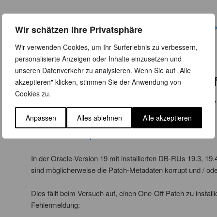
Weiterlesen
→
Veröffentlicht unter
Allgemein
,
Datenbanken
|
Verschlagwortet mit
.pa
Wir schätzen Ihre Privatsphäre
19
,
Oracle Patches
,
Upgrade
Wir verwenden Cookies, um Ihr Surferlebnis zu verbessern,
personalisierte Anzeigen oder Inhalte einzusetzen und
unseren Datenverkehr zu analysieren. Wenn Sie auf „Alle
Mögliche Probleme mit One-Of
akzeptieren" klicken, stimmen Sie der Anwendung von
Cookies zu.
in 19c aufgrund falscher Patch-
Metadaten
Anpassen
Alles ablehnen
Alle akzeptieren
Veröffentlicht am
6. September 2019
von
Susanne Jahr
In der Oracle-Version 19 mit installierten DB-RUs 19.3, 
sind möglicherweise die Patch-Metadaten korrupt und / ode
Dies fällt beim Versuch auf, einen One-Off Patch zu installi
Fehlermeldung: