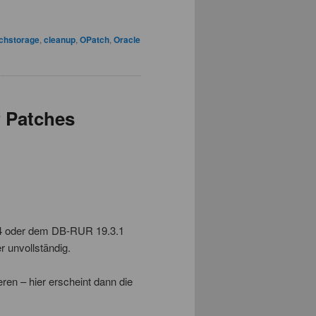
tchstorage
,
cleanup
,
OPatch
,
Oracle
f Patches
19.4 oder dem DB-RUR 19.3.1
r unvollständig.
eren – hier erscheint dann die