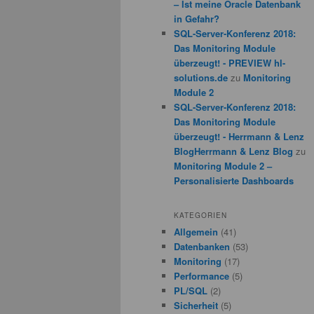
– Ist meine Oracle Datenbank
in Gefahr?
SQL-Server-Konferenz 2018:
Das Monitoring Module
überzeugt! - PREVIEW hl-
solutions.de
zu
Monitoring
Module 2
SQL-Server-Konferenz 2018:
Das Monitoring Module
überzeugt! - Herrmann & Lenz
BlogHerrmann & Lenz Blog
zu
Monitoring Module 2 –
Personalisierte Dashboards
KATEGORIEN
Allgemein
(41)
Datenbanken
(53)
Monitoring
(17)
Performance
(5)
PL/SQL
(2)
Sicherheit
(5)