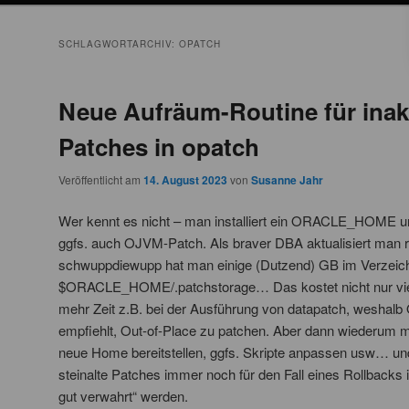
SCHLAGWORTARCHIV:
OPATCH
Neue Aufräum-Routine für inak
Patches in opatch
Veröffentlicht am
14. August 2023
von
Susanne Jahr
Wer kennt es nicht – man installiert ein ORACLE_HOME und 
ggfs. auch OJVM-Patch. Als braver DBA aktualisiert man 
schwuppdiewupp hat man einige (Dutzend) GB im Verzeic
$ORACLE_HOME/.patchstorage… Das kostet nicht nur viel
mehr Zeit z.B. bei der Ausführung von datapatch, weshalb
empfiehlt, Out-of-Place zu patchen. Aber dann wiederum 
neue Home bereitstellen, ggfs. Skripte anpassen usw… und a
steinalte Patches immer noch für den Fall eines Rollbacks 
gut verwahrt“ werden.