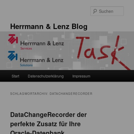
Zum
Zum
primären
sekundären
Such
Inhalt
Inhalt
springen
springen
Herrmann & Lenz Blog
Hauptmenü
Start
Datenschutzerklärung
Impressum
SCHLAGWORTARCHIV:
DATACHANGERECORDER
DataChangeRecorder der
perfekte Zusatz für Ihre
Oracle-Datenbank