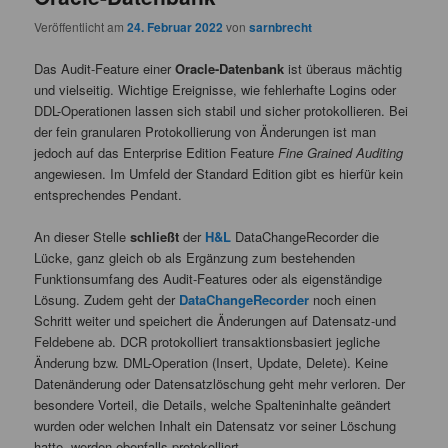
Veröffentlicht am
24. Februar 2022
von
sarnbrecht
Das Audit-Feature einer
Oracle-Datenbank
ist überaus mächtig
und vielseitig. Wichtige Ereignisse, wie fehlerhafte Logins oder
DDL-Operationen lassen sich stabil und sicher protokollieren. Bei
der fein granularen Protokollierung von Änderungen ist man
jedoch auf das Enterprise Edition Feature
Fine Grained Auditing
angewiesen. Im Umfeld der Standard Edition gibt es hierfür kein
entsprechendes Pendant.
An dieser Stelle
schließt
der
H&L
DataChangeRecorder die
Lücke, ganz gleich ob als Ergänzung zum bestehenden
Funktionsumfang des Audit-Features oder als eigenständige
Lösung. Zudem geht der
DataChangeRecorder
noch einen
Schritt weiter und speichert die Änderungen auf Datensatz-und
Feldebene ab. DCR protokolliert transaktionsbasiert jegliche
Änderung bzw. DML-Operation (Insert, Update, Delete). Keine
Datenänderung oder Datensatzlöschung geht mehr verloren. Der
besondere Vorteil, die Details, welche Spalteninhalte geändert
wurden oder welchen Inhalt ein Datensatz vor seiner Löschung
hatte, werden ebenfalls protokolliert.