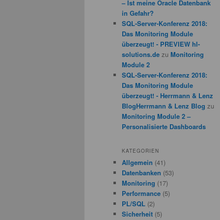
– Ist meine Oracle Datenbank
in Gefahr?
SQL-Server-Konferenz 2018:
Das Monitoring Module
überzeugt! - PREVIEW hl-
solutions.de
zu
Monitoring
Module 2
SQL-Server-Konferenz 2018:
Das Monitoring Module
überzeugt! - Herrmann & Lenz
BlogHerrmann & Lenz Blog
zu
Monitoring Module 2 –
Personalisierte Dashboards
KATEGORIEN
Allgemein
(41)
Datenbanken
(53)
Monitoring
(17)
Performance
(5)
PL/SQL
(2)
Sicherheit
(5)