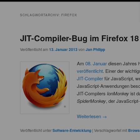
SCHLAGWORTARCHIV:
FIREFOX
JIT-Compiler-Bug im Firefox 18
Veröffentlicht am
13. Januar 2013
von
Jan Philipp
Am
08. Januar
diesen Jahres h
veröffentlicht
. Einer der wichti
JIT-Compiler
für JavaScript, w
JavaScript-Anwendungen besch
JIT-Compilers
IonMonkey
ist d
SpiderMonkey
, der JavaScript
Weiterlesen
→
Veröffentlicht unter
Software-Entwicklung
|
Verschlagwortet mit
Brows