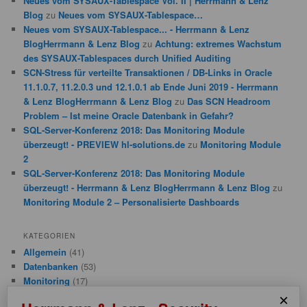
Neues vom SYSAUX-Tablespace Vol. II | Herrmann & Lenz
Blog
zu
Neues vom SYSAUX-Tablespace…
Neues vom SYSAUX-Tablespace... - Herrmann & Lenz
BlogHerrmann & Lenz Blog
zu
Achtung: extremes Wachstum
des SYSAUX-Tablespaces durch Unified Auditing
SCN-Stress für verteilte Transaktionen / DB-Links in Oracle
11.1.0.7, 11.2.0.3 und 12.1.0.1 ab Ende Juni 2019 - Herrmann
& Lenz BlogHerrmann & Lenz Blog
zu
Das SCN Headroom
Problem – Ist meine Oracle Datenbank in Gefahr?
SQL-Server-Konferenz 2018: Das Monitoring Module
überzeugt! - PREVIEW hl-solutions.de
zu
Monitoring Module
2
SQL-Server-Konferenz 2018: Das Monitoring Module
überzeugt! - Herrmann & Lenz BlogHerrmann & Lenz Blog
zu
Monitoring Module 2 – Personalisierte Dashboards
KATEGORIEN
Allgemein
(41)
Datenbanken
(53)
Monitoring
(17)
Performance
(5)
×