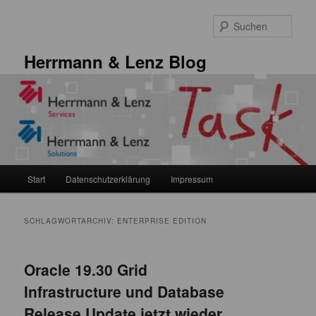
Zum
Zum
primären
sekundären
Such
Inhalt
Inhalt
springen
springen
Herrmann & Lenz Blog
Hauptmenü
Start
Datenschutzerklärung
Impressum
SCHLAGWORTARCHIV:
ENTERPRISE EDITION
Oracle 19.30 Grid
Infrastructure und Database
Release Update jetzt wieder