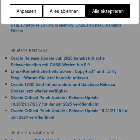
Weiterlesen
→
Anpassen
Alles ablehnen
Alle akzeptieren
Veröffentlicht unter
Allgemein
|
Verschlagwortet mit
12.1.0.2
,
12c
,
Big
Data
,
Enterprise Edition
,
In Memory
,
Linux
,
Patchset
,
Standard
Edition
NEUESTE BEITRÄGE
Oracle Release Update Juli 2026 behebt kritische
Schwachstellen mit CVSS-Werten bis 9.9
Linux-Kernel-Sicherheitslücken „Copy-Fail“ und „Dirty
Frag“: Warum Sie jetzt handeln müssen
Oracle 19.30 Grid Infrastructure und Database Release
Update jetzt wieder verfügbar!
Oracle Critical Patch Update / Release Update
19.26/21.17/23.7 für Januar 2025 veröffentlicht
Oracle Critical Patch Update / Release Update 19.24/21.15 für
Juli 2024 veröffentlicht
NEUESTE KOMMENTARE