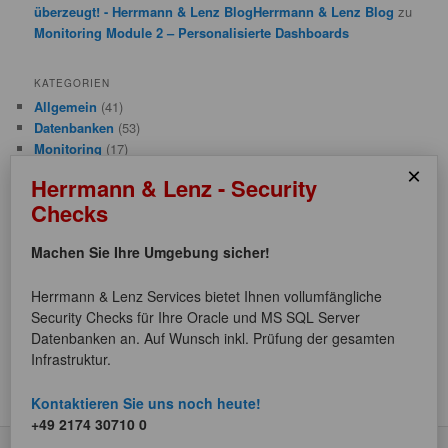
überzeugt! - Herrmann & Lenz BlogHerrmann & Lenz Blog
zu
Monitoring Module 2 – Personalisierte Dashboards
KATEGORIEN
Allgemein
(41)
Datenbanken
(53)
Monitoring
(17)
Performance
(5)
×
Herrmann & Lenz - Security
PL/SQL
(2)
Checks
Sicherheit
(5)
Software-Entwicklung
(7)
Machen Sie Ihre Umgebung sicher!
Systeme
(5)
Herrmann & Lenz Services bietet Ihnen vollumfängliche
META
Security Checks für Ihre Oracle und MS SQL Server
Anmelden
Datenbanken an. Auf Wunsch inkl. Prüfung der gesamten
Eintrags-Feed
Infrastruktur.
Kommentar-Feed
WordPress.org
Kontaktieren Sie uns noch heute!
+49 2174 30710 0